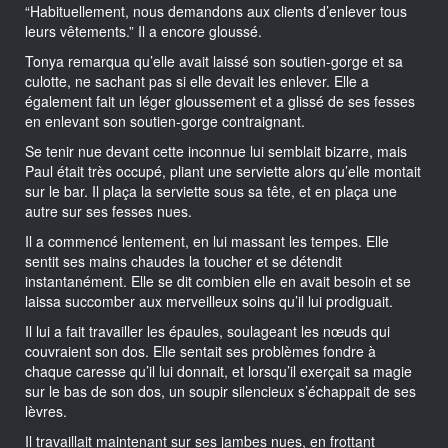
“Habituellement, nous demandons aux clients d’enlever tous
leurs vêtements.” Il a encore gloussé.
Tonya remarqua qu’elle avait laissé son soutien-gorge et sa
culotte, ne sachant pas si elle devait les enlever. Elle a
également fait un léger gloussement et a glissé de ses fesses
en enlevant son soutien-gorge contraignant.
Se tenir nue devant cette inconnue lui semblait bizarre, mais
Paul était très occupé, pliant une serviette alors qu’elle montait
sur le bar. Il plaça la serviette sous sa tête, et en plaça une
autre sur ses fesses nues.
Il a commencé lentement, en lui massant les tempes. Elle
sentit ses mains chaudes la toucher et se détendit
instantanément. Elle se dit combien elle en avait besoin et se
laissa succomber aux merveilleux soins qu’il lui prodiguait.
Il lui a fait travailler les épaules, soulageant les nœuds qui
couvraient son dos. Elle sentait ses problèmes fondre à
chaque caresse qu’il lui donnait, et lorsqu’il exerçait sa magie
sur le bas de son dos, un soupir silencieux s’échappait de ses
lèvres.
Il travaillait maintenant sur ses jambes nues, en frottant