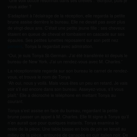
“Une voix douce résonnait dans ses oreilles : “Bonjour, puis-je
vous aider ?
S’adaptant à l’éclairage de la réception, elle regarda la petite
brune assise derrière le bureau. Elle ne devait pas avoir plus
de vingt-deux ans. C’était une petite jeune fille ; ses cheveux
étaient en queue de cheval et tombaient en cascade sur ses
épaules. Ses petites lunettes reposaient sur son petit nez
pervers
. Tonya la regardait avec admiration.
“Oui, je suis Tonya St-German. J’ai été transférée ici depuis le
bureau de New York. J’ai un rendez-vous avec M. Charles.”
La réceptionniste regarda sur son bureau le carnet de rendez-
vous, et trouva le nom de Tonya.
“Ah oui, nous y voilà. Mais vous êtes un peu en retard. Je vais
voir s’il est encore dans son bureau. Asseyez-vous, s’il vous
plaît.” Elle a décroché le téléphone en mettant Tonya au
courant.
Tonya s’est assise en face du bureau, regardant la petite
brune passer un appel à M. Charles. Elle fit signe à Tonya qu’il
n’en aurait que pour quelques instants. Tonya examina le
reste de la pièce. Une table basse en bois de pin se tenait au
milieu de la pièce, entourée de canapés en cuir italien noir. De