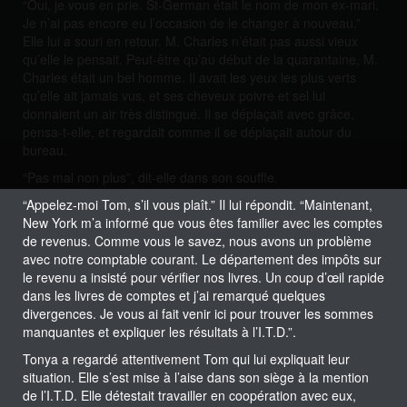
“Oui, je vous en prie. St-German était le nom de mon ex-mari.
Je n’ai pas encore eu l’occasion de le changer à nouveau.”
Elle lui a souri en retour. M. Charles n’était pas aussi vieux
qu’elle le pensait. Peut-être qu’au début de la quarantaine, M.
Charles était un bel homme. Il avait les yeux les plus verts
qu’elle ait jamais vus, et ses cheveux poivre et sel lui
donnaient un air très distingué. Il se déplaçait avec grâce,
pensa-t-elle, et regardait comme il se déplaçait autour du
bureau.
“Pas mal non plus”, dit-elle dans son souffle.
“Appelez-moi Tom, s’il vous plaît.” Il lui répondit. “Maintenant,
New York m’a informé que vous êtes familier avec les comptes
de revenus. Comme vous le savez, nous avons un problème
avec notre comptable courant. Le département des impôts sur
le revenu a insisté pour vérifier nos livres. Un coup d’œil rapide
dans les livres de comptes et j’ai remarqué quelques
divergences. Je vous ai fait venir ici pour trouver les sommes
manquantes et expliquer les résultats à l’I.T.D.”.
Tonya a regardé attentivement Tom qui lui expliquait leur
situation. Elle s’est mise à l’aise dans son siège à la mention
de l’I.T.D. Elle détestait travailler en coopération avec eux,