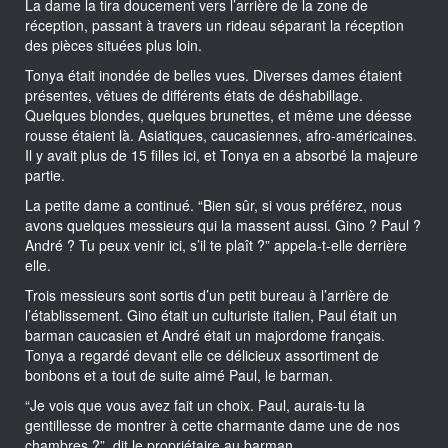
La dame la tira doucement vers l’arrière de la zone de
réception, passant à travers un rideau séparant la réception
des pièces situées plus loin.
Tonya était inondée de belles vues. Diverses dames étaient
présentes, vêtues de différents états de déshabillage.
Quelques blondes, quelques brunettes, et même une déesse
rousse étaient là. Asiatiques, caucasiennes, afro-américaines.
Il y avait plus de 15 filles ici, et Tonya en a absorbé la majeure
partie.
La petite dame a continué. “Bien sûr, si vous préférez, nous
avons quelques messieurs qui la massent aussi. Gino ? Paul ?
André ? Tu peux venir ici, s’il te plaît ?” appela-t-elle derrière
elle.
Trois messieurs sont sortis d’un petit bureau à l’arrière de
l’établissement. Gino était un culturiste italien, Paul était un
barman caucasien et André était un majordome français.
Tonya a regardé devant elle ce délicieux assortiment de
bonbons et a tout de suite aimé Paul, le barman.
“Je vois que vous avez fait un choix. Paul, aurais-tu la
gentillesse de montrer à cette charmante dame une de nos
chambres ?”, dit le propriétaire au barman.