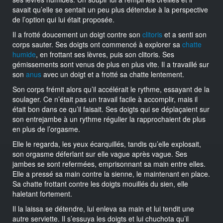
savait qu’elle se sentait un peu plus détendue à la perspective
de l’option qui lui était proposée.
Il a frotté doucement un doigt contre son
clitoris
et a senti son
corps sauter. Ses doigts ont commencé à explorer sa
chatte
humide
, en frottant ses lèvres, puis son clitoris. Ses
gémissements sont venus de plus en plus vite. Il a travaillé sur
son
anus
avec un doigt et a frotté sa chatte lentement.
Son corps frémit alors qu’il accélérait le rythme, essayant de la
soulager. Ce n’était pas un travail facile à accomplir, mais il
était bon dans ce qu’il faisait. Ses doigts qui se déplaçaient sur
son entrejambe à un rythme régulier la rapprochaient de plus
en plus de l’orgasme.
Elle le regarda, les yeux écarquillés, tandis qu’elle explosait,
son orgasme déferlant sur elle vague après vague. Ses
jambes se sont refermées, emprisonnant sa main entre elles.
Elle a pressé sa main contre la sienne, le maintenant en place.
Sa chatte frottant contre les doigts mouillés du sien, elle
haletant fortement.
Il la laissa se détendre, lui enleva sa main et lui tendit une
autre serviette. Il s’essuya les doigts et lui chuchota qu’il