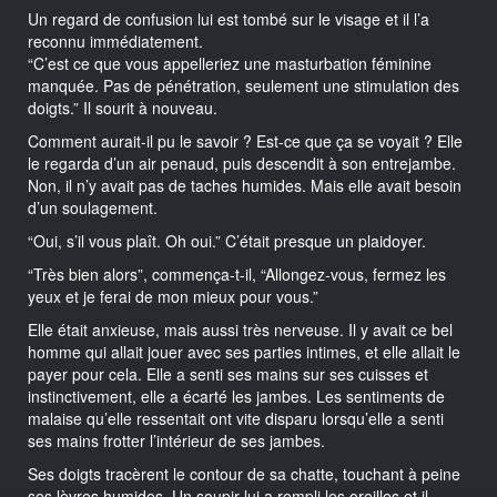
Un regard de confusion lui est tombé sur le visage et il l’a
reconnu immédiatement.
“C’est ce que vous appelleriez une masturbation féminine
manquée. Pas de pénétration, seulement une stimulation des
doigts.” Il sourit à nouveau.
Comment aurait-il pu le savoir ? Est-ce que ça se voyait ? Elle
le regarda d’un air penaud, puis descendit à son entrejambe.
Non, il n’y avait pas de taches humides. Mais elle avait besoin
d’un soulagement.
“Oui, s’il vous plaît. Oh oui.” C’était presque un plaidoyer.
“Très bien alors”, commença-t-il, “Allongez-vous, fermez les
yeux et je ferai de mon mieux pour vous.”
Elle était anxieuse, mais aussi très nerveuse. Il y avait ce bel
homme qui allait jouer avec ses parties intimes, et elle allait le
payer pour cela. Elle a senti ses mains sur ses cuisses et
instinctivement, elle a écarté les jambes. Les sentiments de
malaise qu’elle ressentait ont vite disparu lorsqu’elle a senti
ses mains frotter l’intérieur de ses jambes.
Ses doigts tracèrent le contour de sa chatte, touchant à peine
ses lèvres humides. Un soupir lui a rempli les oreilles et il