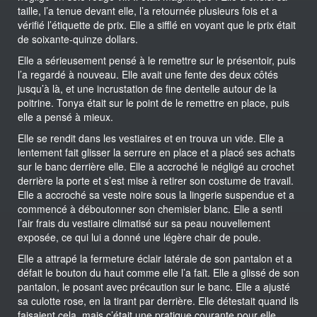
taille, l’a tenue devant elle, l’a retournée plusieurs fois et a
vérifié l’étiquette de prix. Elle a sifflé en voyant que le prix était
de soixante-quinze dollars.
Elle a sérieusement pensé à le remettre sur le présentoir, puis
l’a regardé à nouveau. Elle avait une fente des deux côtés
jusqu’à là, et une incrustation de fine dentelle autour de la
poitrine. Tonya était sur le point de le remettre en place, puis
elle a pensé à mieux.
Elle se rendit dans les vestiaires et en trouva un vide. Elle a
lentement fait glisser la serrure en place et a placé ses achats
sur le banc derrière elle. Elle a accroché le négligé au crochet
derrière la porte et s’est mise à retirer son costume de travail.
Elle a accroché sa veste noire sous la lingerie suspendue et a
commencé à déboutonner son chemisier blanc. Elle a senti
l’air frais du vestiaire climatisé sur sa peau nouvellement
exposée, ce qui lui a donné une légère chair de poule.
Elle a attrapé la fermeture éclair latérale de son pantalon et a
défait le bouton du haut comme elle l’a fait. Elle a glissé de son
pantalon, le posant avec précaution sur le banc. Elle a ajusté
sa culotte rose, en la tirant par derrière. Elle détestait quand ils
faisaient cela, mais c’était une pratique courante pour elle.