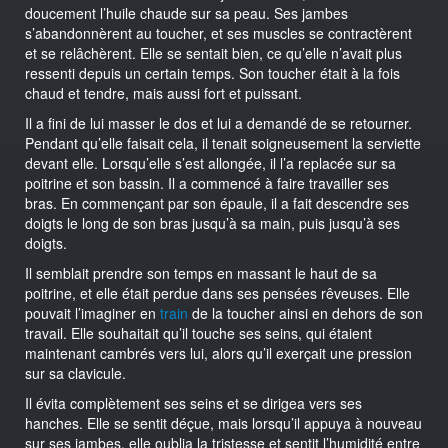
doucement l’huile chaude sur sa peau. Ses jambes
s’abandonnèrent au toucher, et ses muscles se contractèrent
et se relâchèrent. Elle se sentait bien, ce qu’elle n’avait plus
ressenti depuis un certain temps. Son toucher était à la fois
chaud et tendre, mais aussi fort et puissant.
Il a fini de lui masser le dos et lui a demandé de se retourner.
Pendant qu’elle faisait cela, il tenait soigneusement la serviette
devant elle. Lorsqu’elle s’est allongée, il l’a replacée sur sa
poitrine et son bassin. Il a commencé à faire travailler ses
bras. En commençant par son épaule, il a fait descendre ses
doigts le long de son bras jusqu’à sa main, puis jusqu’à ses
doigts.
Il semblait prendre son temps en massant le haut de sa
poitrine, et elle était perdue dans ses pensées rêveuses. Elle
pouvait l’imaginer en
train
de la toucher ainsi en dehors de son
travail. Elle souhaitait qu’il touche ses seins, qui étaient
maintenant cambrés vers lui, alors qu’il exerçait une pression
sur sa clavicule.
Il évita complètement ses seins et se dirigea vers ses
hanches. Elle se sentit déçue, mais lorsqu’il appuya à nouveau
sur ses jambes, elle oublia la tristesse et sentit l’humidité entre